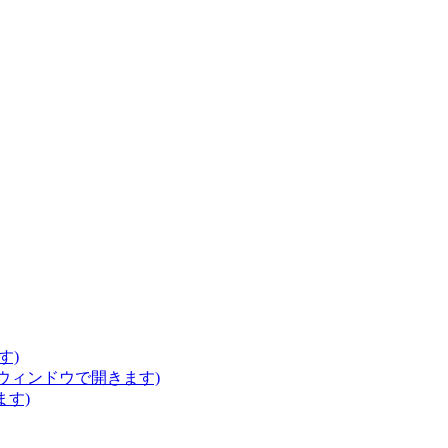
す)
いウィンドウで開きます)
ます)