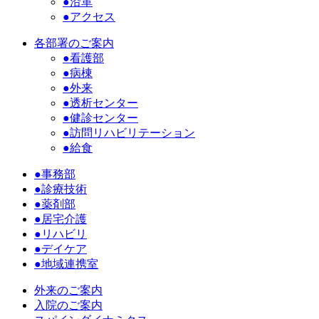
●沿革
●アクセス
各部署のご案内
●看護部
●病棟
●外来
●透析センター
●健診センター
●訪問リハビリテーション
●給食
●事務部
●診療技術
●薬剤部
●居宅介護
●リハビリ
●デイケア
●地域連携室
外来のご案内
入院のご案内