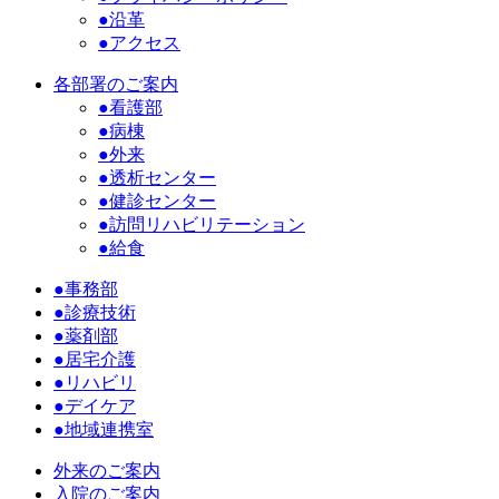
●沿革
●アクセス
各部署のご案内
●看護部
●病棟
●外来
●透析センター
●健診センター
●訪問リハビリテーション
●給食
●事務部
●診療技術
●薬剤部
●居宅介護
●リハビリ
●デイケア
●地域連携室
外来のご案内
入院のご案内