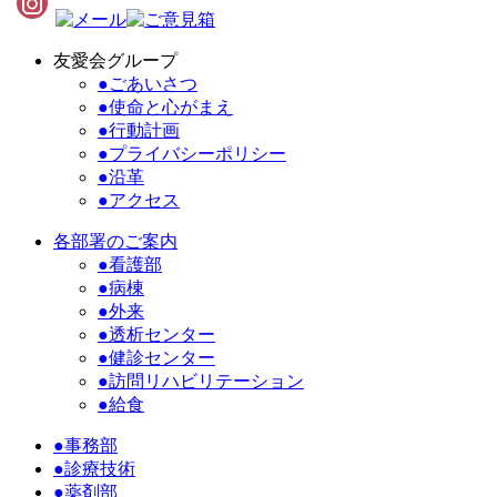
友愛会グループ
●ごあいさつ
●使命と心がまえ
●行動計画
●プライバシーポリシー
●沿革
●アクセス
各部署のご案内
●看護部
●病棟
●外来
●透析センター
●健診センター
●訪問リハビリテーション
●給食
●事務部
●診療技術
●薬剤部