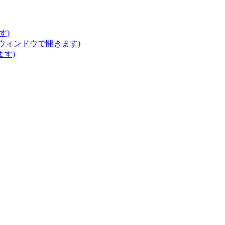
す)
いウィンドウで開きます)
ます)