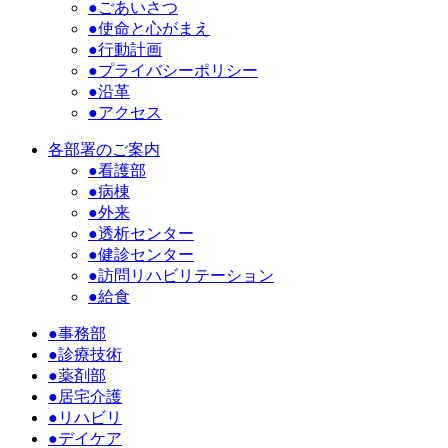
●ごあいさつ
●使命と心がまえ
●行動計画
●プライバシーポリシー
●沿革
●アクセス
各部署のご案内
●看護部
●病棟
●外来
●透析センター
●健診センター
●訪問リハビリテーション
●給食
●事務部
●診療技術
●薬剤部
●居宅介護
●リハビリ
●デイケア