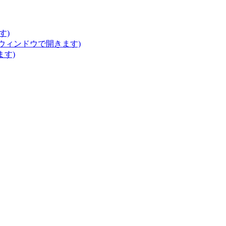
す)
いウィンドウで開きます)
ます)