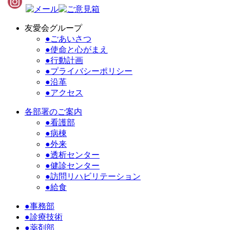
友愛会グループ
●ごあいさつ
●使命と心がまえ
●行動計画
●プライバシーポリシー
●沿革
●アクセス
各部署のご案内
●看護部
●病棟
●外来
●透析センター
●健診センター
●訪問リハビリテーション
●給食
●事務部
●診療技術
●薬剤部