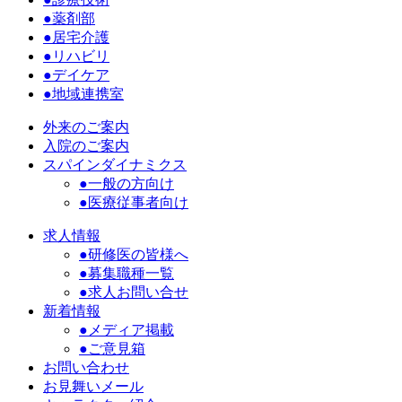
●薬剤部
●居宅介護
●リハビリ
●デイケア
●地域連携室
外来のご案内
入院のご案内
スパインダイナミクス
●一般の方向け
●医療従事者向け
求人情報
●研修医の皆様へ
●募集職種一覧
●求人お問い合せ
新着情報
●メディア掲載
●ご意見箱
お問い合わせ
お見舞いメール