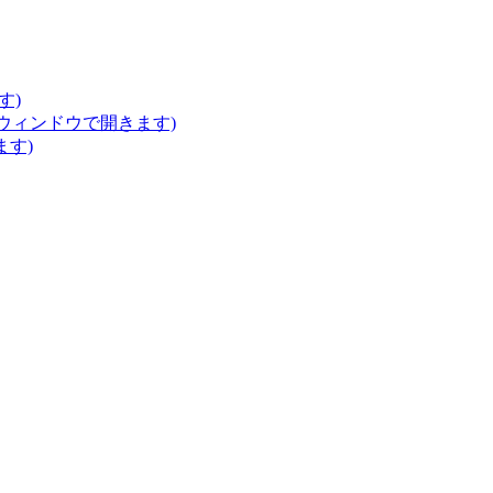
す)
いウィンドウで開きます)
ます)