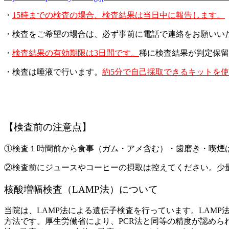
・
15時までの検査の場合、検査結果は当日中に報告します。
・検査をご希望の場合は、必ず事前に電話で連絡をお願いいたし
・
検査結果の有効期限は3日間です。
稀に検査結果が判定保留
・検査は唾液で行います。
約5分で自己採取できるキットを
【検査前の注意点】
①検査１時間前から食事（ガム・アメ含む）・歯磨き・喫煙
②検査前にジュースやコーヒーの摂取は控えてください。少量
核酸増幅検査（LAMP法）について
当院は、LAMP法による遺伝子検査を行っています。LAM
方法です。厚生労働省により、PCR法と同等の精度が認めら