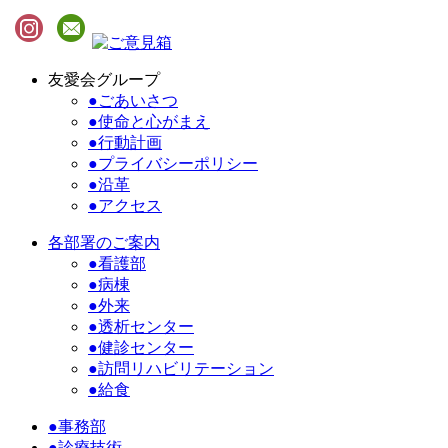
友愛会グループ
●ごあいさつ
●使命と心がまえ
●行動計画
●プライバシーポリシー
●沿革
●アクセス
各部署のご案内
●看護部
●病棟
●外来
●透析センター
●健診センター
●訪問リハビリテーション
●給食
●事務部
●診療技術