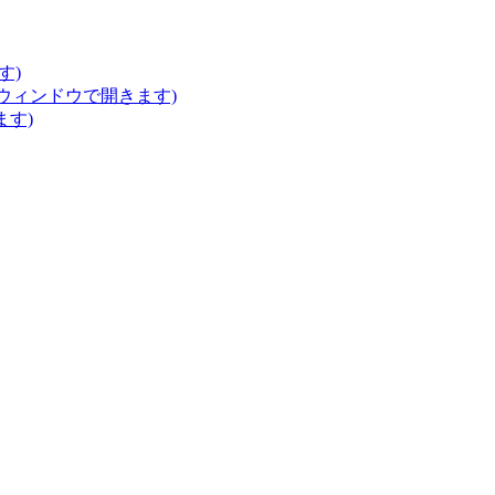
す)
いウィンドウで開きます)
ます)