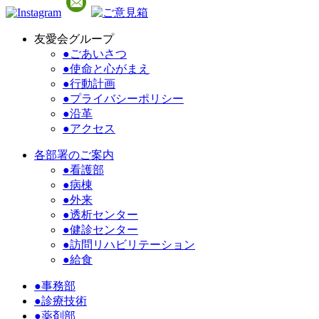
友愛会グループ
●ごあいさつ
●使命と心がまえ
●行動計画
●プライバシーポリシー
●沿革
●アクセス
各部署のご案内
●看護部
●病棟
●外来
●透析センター
●健診センター
●訪問リハビリテーション
●給食
●事務部
●診療技術
●薬剤部