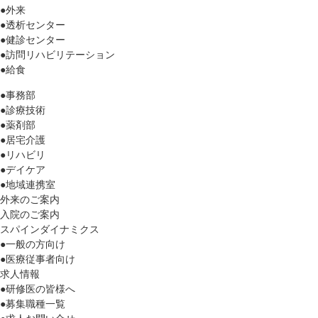
●外来
●透析センター
●健診センター
●訪問リハビリテーション
●給食
●事務部
●診療技術
●薬剤部
●居宅介護
●リハビリ
●デイケア
●地域連携室
外来のご案内
入院のご案内
スパインダイナミクス
●一般の方向け
●医療従事者向け
求人情報
●研修医の皆様へ
●募集職種一覧