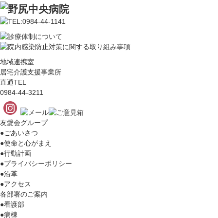
地域連携室
居宅介護支援事業所
直通TEL
0984-44-3211
友愛会グループ
●ごあいさつ
●使命と心がまえ
●行動計画
●プライバシーポリシー
●沿革
●アクセス
各部署のご案内
●看護部
●病棟