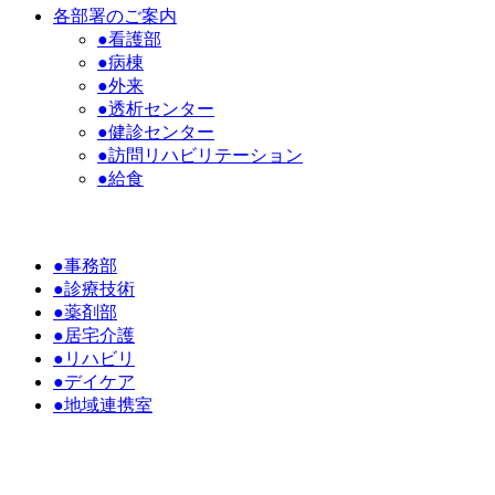
各部署のご案内
●看護部
●病棟
●外来
●透析センター
●健診センター
●訪問リハビリテーション
●給食
●事務部
●診療技術
●薬剤部
●居宅介護
●リハビリ
●デイケア
●地域連携室