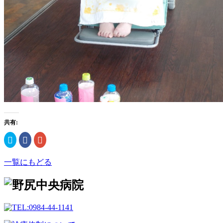
共有:
ク
Facebook
ク
リ
で
リ
ッ
共
ッ
ク
有
ク
一覧にもどる
し
す
し
て
る
て
Twitter
に
Google+
で
は
で
共
ク
共
有
リ
有
(新
ッ
(新
し
ク
し
い
し
い
ウ
て
ウ
ィ
く
ィ