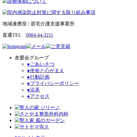
ン
だ
ン
ド
さ
ド
ウ
い
ウ
で
(新
で
開
し
開
き
い
き
地域連携室 / 居宅介護支援事業所
ま
ウ
ま
す)
ィ
す)
ン
直通TEL
0984-44-3211
ド
ウ
で
開
き
ま
友愛会グループ
す)
●ごあいさつ
●使命と心がまえ
●行動計画
●プライバシーポリシー
●沿革
●アクセス